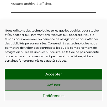
Aucune archive à afficher.
Instagram
Facebook
Nous utilisons des technologies telles que les cookies pour stocker
et/ou accéder aux informations relatives aux appareils. Nous le
faisons pour améliorer l’expérience de navigation et pour afficher
des publicités personnalisées. Consentir à ces technologies nous
Erreur: Error validating access token: Session has
permettra de traiter des données telles que le comportement de
expired on Wednesday, 15-Dec-21 06:46:51 PST.
navigation ou les ID uniques sur ce site. Le fait de ne pas consentir
The current time is Sunday, 12-Jul-26 15:11:15 PDT.
ou de retirer son consentement peut avoir un effet négatif sur
certaines fonctonnalités et caractéristiques.
Accepter
Refuser
Préférences